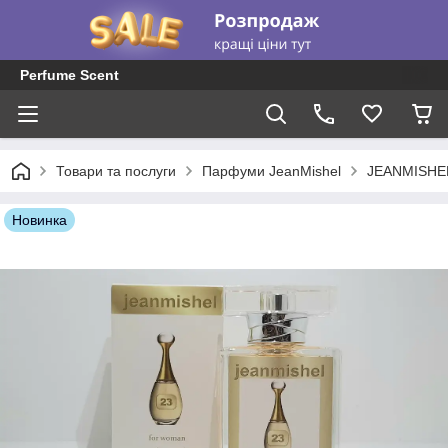
Perfume Scent
Товари та послуги
Парфуми JeanMishel
JEANMISHE
Новинка