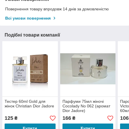
Повернення товару впродовж 14 днів за домовленістю
Всі умови повернення
Подібні товари компанії
Тестер 60ml Gold для
Парфуми 75мл жіночі
Парф
жінок Christian Dior Jadore
Cocolady No 062 (аромат
Vict
Dior Jadore)
60м
125
166
106
₴
₴
Купити
Купити