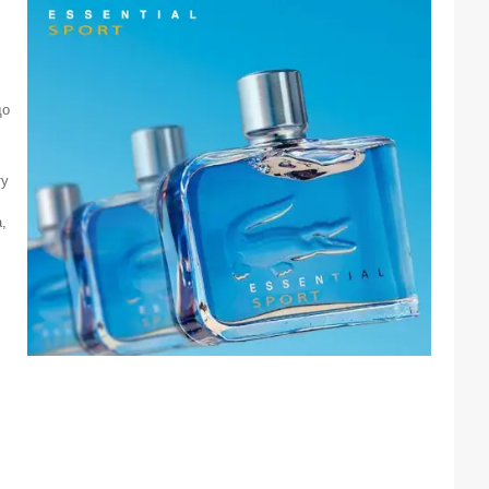
до
ту
,