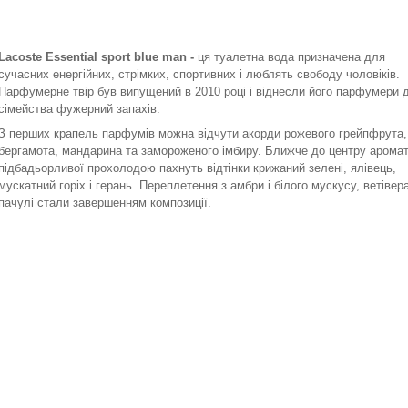
Lacoste Essential sport blue man -
ця туалетна вода призначена для
сучасних енергійних, стрімких, спортивних і люблять свободу чоловіків.
Парфумерне твір був випущений в 2010 році і віднесли його парфумери 
сімейства фужерний запахів.
З перших крапель парфумів можна відчути акорди рожевого грейпфрута,
бергамота, мандарина та замороженого імбиру. Ближче до центру арома
підбадьорливої прохолодою пахнуть відтінки крижаний зелені, ялівець,
мускатний горіх і герань. Переплетення з амбри і білого мускусу, ветівера
пачулі стали завершенням композиції.