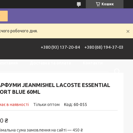
Кошик
жчого робочого дня.
+380 (93) 137-20-84
+380 (68) 194-37-03
апитання
Доставка та оплата
Контакти
Про нас
Акції
РФУМИ JEANMISHEL LACOSTE ESSENTIAL
ORT BLUE 60ML
ає в наявності
Тільки оптом
Код:
60-055
0 ₴
імальна сума замовлення на сайті — 450 ₴