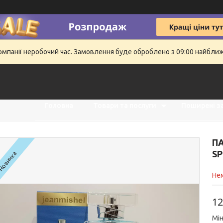
компанії неробочий час. Замовлення буде оброблено з 09:00 найбли
Головна
Товари та послуги
Поширені з
ПА
SP
Новинка
Нем
12
Мін