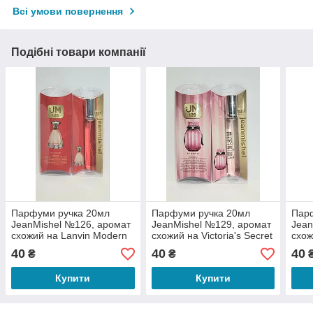
Всі умови повернення
Подібні товари компанії
Парфуми ручка 20мл
Парфуми ручка 20мл
Пар
JeanMishel №126, аромат
JeanMishel №129, аромат
Jean
схожий на Lanvin Modern
схожий на Victoria's Secret
схож
Princess жіночі
Bombshell жіночі
Ferr
40
40
40
₴
₴
жіно
Купити
Купити