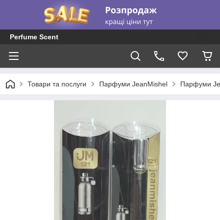
Perfume Scent
Товари та послуги
Парфуми JeanMishel
Парфуми Je