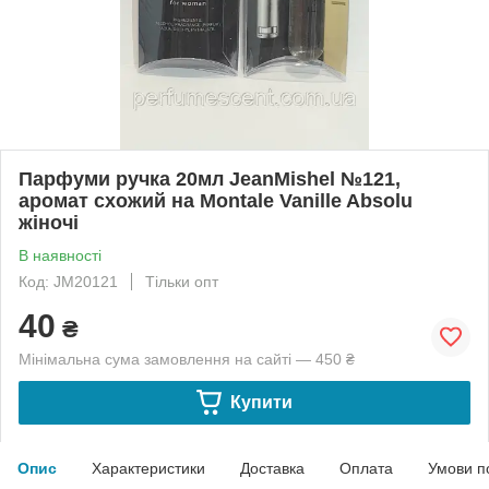
Парфуми ручка 20мл JeanMishel №121,
аромат схожий на Montale Vanille Absolu
жіночі
В наявності
Код: JM20121
Тільки опт
40
₴
Мінімальна сума замовлення на сайті — 450 ₴
Купити
Опис
Характеристики
Доставка
Оплата
Умови п