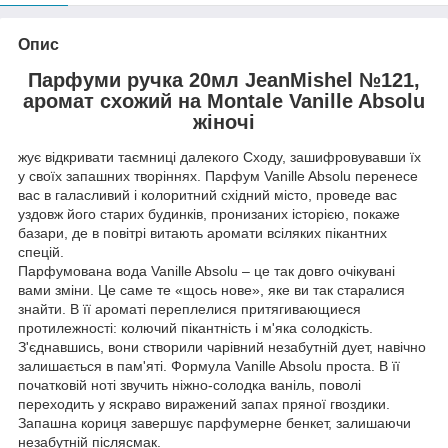
Опис
Парфуми ручка 20мл JeanMishel №121,
аромат схожий на Montale Vanille Absolu
жіночі
жує відкривати таємниці далекого Сходу, зашифровувавши їх
у своїх запашних творіннях. Парфум Vanille Absolu перенесе
вас в галасливий і колоритний східний місто, проведе вас
уздовж його старих будинків, пронизаних історією, покаже
базари, де в повітрі витають аромати всіляких пікантних
спецій.
Парфумована вода Vanille Absolu – це так довго очікувані
вами зміни. Це саме те «щось нове», яке ви так старалися
знайти. В її ароматі переплелися притягивающиеся
протилежності: колючий пікантність і м'яка солодкість.
З'єднавшись, вони створили чарівний незабутній дует, навічно
залишається в пам'яті. Формула Vanille Absolu проста. В її
початковій ноті звучить ніжно-солодка ваніль, поволі
переходить у яскраво виражений запах пряної гвоздики.
Запашна кориця завершує парфумерне бенкет, залишаючи
незабутній післясмак.