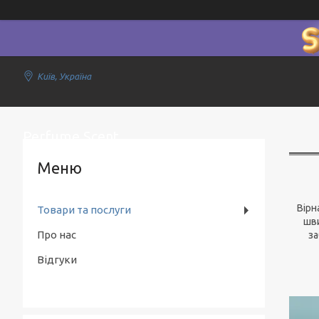
Київ, Україна
Perfume Scent
Вірн
Товари та послуги
шви
Про нас
за
Відгуки