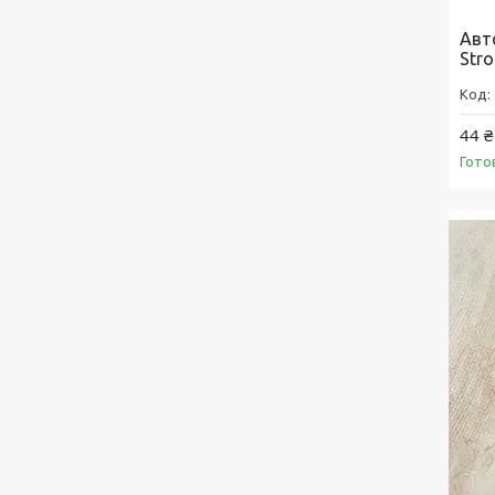
Авт
Stro
44 ₴
Гото