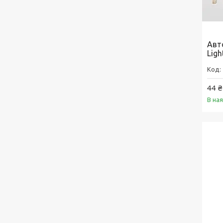
Авт
Ligh
44 ₴
В на