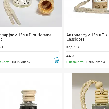
опарфюм 15мл Dior Homme
Автопарфум 15мл Tizia
t
Cassiopea
21
134
44 ₴
Купити
явності
В наявності
Тільки оптом
Тільки оптом