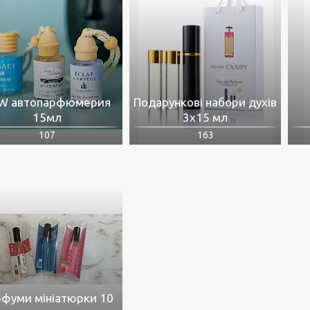
W автопарфюмерия
Подарункові набори духів
15мл
3х15 мл
107
163
фуми мініатюрки 10