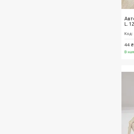
Авт
L. 1
44 ₴
В на