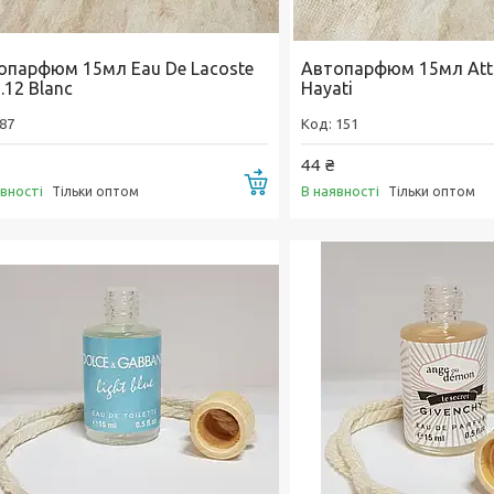
опарфюм 15мл Eau De Lacoste
Автопарфюм 15мл Attar
2.12 Blanc
Hayati
87
151
44 ₴
Купити
явності
В наявності
Тільки оптом
Тільки оптом