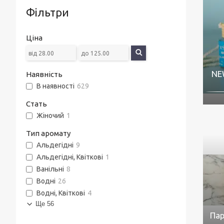
Фільтри
Ціна
NE
Наявність
В наявності
629
Стать
Жіночий
1
Тип аромату
Альдегідні
9
Альдегідні, Квіткові
1
Ванільні
8
Водні
26
Водні, Квіткові
4
Ще 56
Пар