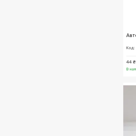
Авт
44 ₴
В на