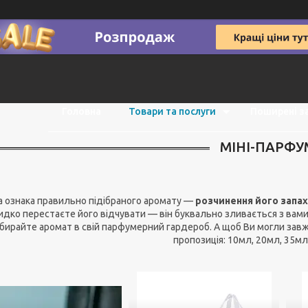
Головна
Товари та послуги
Поширені з
МІНІ-ПАРФУ
а ознака правильно підібраного аромату —
розчинення його запа
дко перестаєте його відчувати — він буквально зливається з вами
бирайте аромат в свій парфумерний гардероб. А щоб Ви могли завж
пропозиція: 10мл, 20мл, 35мл