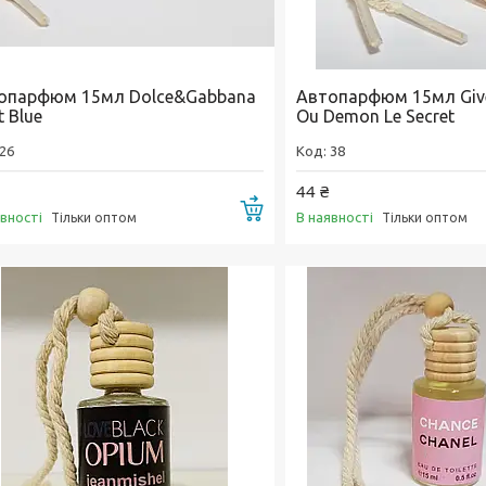
опарфюм 15мл Dolce&Gabbana
Автопарфюм 15мл Giv
t Blue
Ou Demon Le Secret
26
38
44 ₴
Купити
явності
В наявності
Тільки оптом
Тільки оптом