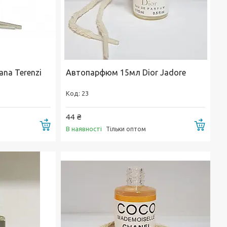
na Terenzi
Автопарфюм 15мл Dior Jadore
23
44 ₴
Купити
Купи
В наявності
Тільки оптом