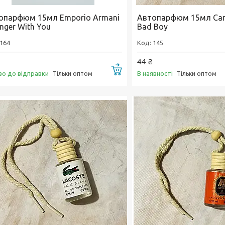
опарфюм 15мл Emporio Armani
Автопарфюм 15мл Caro
nger With You
Bad Boy
164
145
44 ₴
Купити
во до відправки
В наявності
Тільки оптом
Тільки оптом