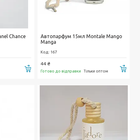
nel Chance
Автопарфум 15мл Montale Mango
Manga
167
44 ₴
Купити
Купи
Готово до відправки
Тільки оптом