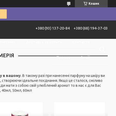
Кошик
+380 (93) 137-20-84
+380 (68) 194-37-03
апитання
Доставка та оплата
Контакти
МЕРІЯ
Про нас
Акції
ху в вашому
. В такому разі при нанесенні парфуму на шкіру ви
, створюючи ідеальне поєднання. Якщо це сталося, сміливо
ди мати з собою свій улюблений аромат то в нас є для Вас
, 40мл, 50мл, 60мл