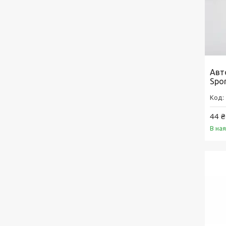
Авт
Spor
44 ₴
В на