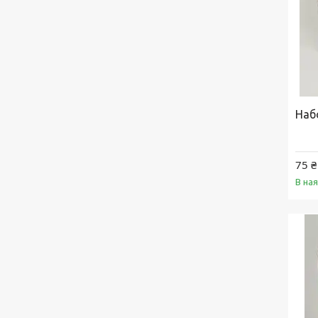
Набо
75 ₴
В на