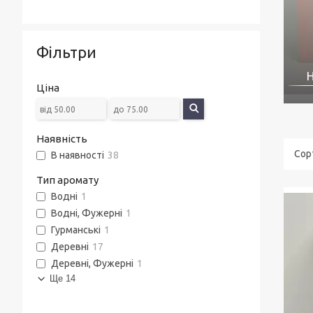
Фільтри
Н
Ціна
Наявність
В наявності
38
Тип аромату
Водні
1
Водні, Фужерні
1
Гурманські
1
Деревні
17
Деревні, Фужерні
1
Ще 14