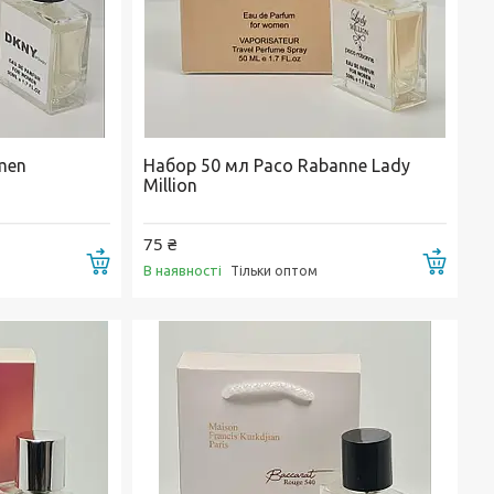
men
Набор 50 мл Paco Rabanne Lady
Million
75 ₴
Купити
Купи
В наявності
Тільки оптом