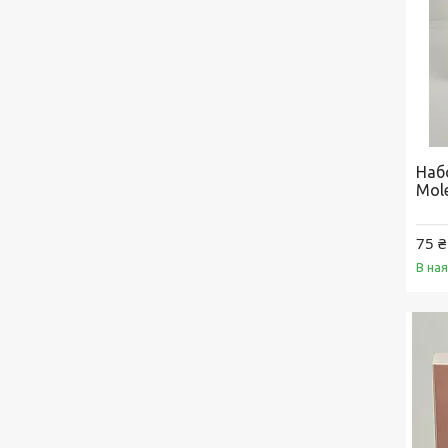
Набо
Mole
75 ₴
В на