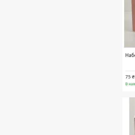
Наб
75 ₴
В на