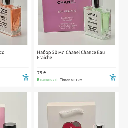
co
Набор 50 мл Chanel Chance Eau
Fraiche
75 ₴
Купити
Купи
В наявності
Тільки оптом