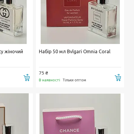
ty жіночий
Набір 50 мл Bvlgari Omnia Coral
75 ₴
Купити
Купи
В наявності
Тільки оптом