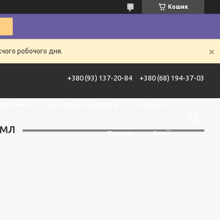
Кошик
жчого робочого дня.
+380 (93) 137-20-84
+380 (68) 194-37-03
апитання
Доставка та оплата
Контакти
 МЛ
Про нас
Акції