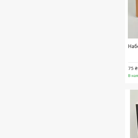
Набо
75 ₴
В на