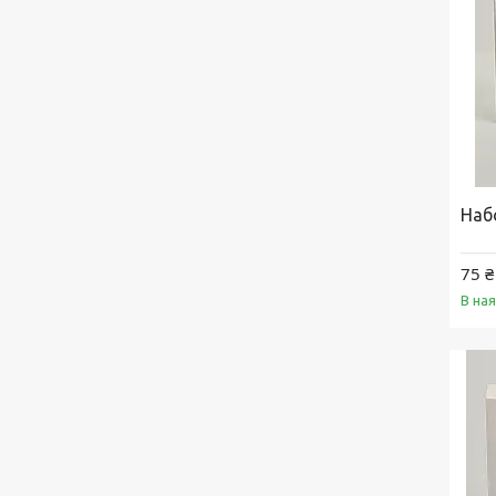
Набо
75 ₴
В на