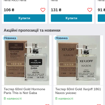
Nina Ricci Nina
Nina
Nina
106
131
91
₴
₴
Купити
Купити
Акційні пропозиції та новинки
Новинка
Новинка
Тестер 60ml Gold Hormone
Тестер 60ml Gold Xerjoff 1861
Paris This is Not Gaba
Naxos унісекс
В наявності
В наявності