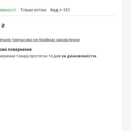
аявності
Тільки оптом
Код:
г-131
 ₴
мпанія тимчасово не приймає замовлення
овернення товару протягом 14 днів
за домовленістю