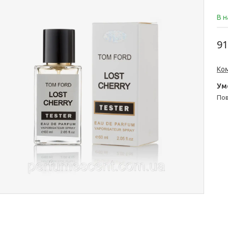
В н
91
Ко
п