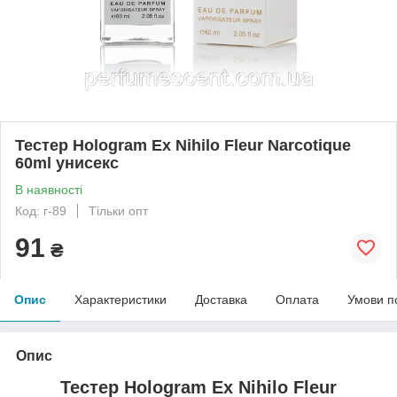
Тестер Hologram Ex Nihilo Fleur Narcotique
60ml унисекс
В наявності
Код: г-89
Тільки опт
91
₴
Опис
Характеристики
Доставка
Оплата
Умови п
Опис
Тестер Hologram Ex Nihilo Fleur