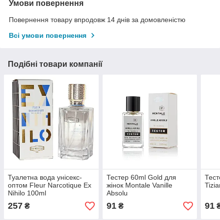
Умови повернення
Повернення товару впродовж 14 днів за домовленістю
Всі умови повернення
Подібні товари компанії
Туалетна вода унісекс-
Тестер 60ml Gold для
Тест
оптом Fleur Narcotique Ex
жінок Montale Vanille
Tizi
Nihilo 100ml
Absolu
257
91
91
₴
₴