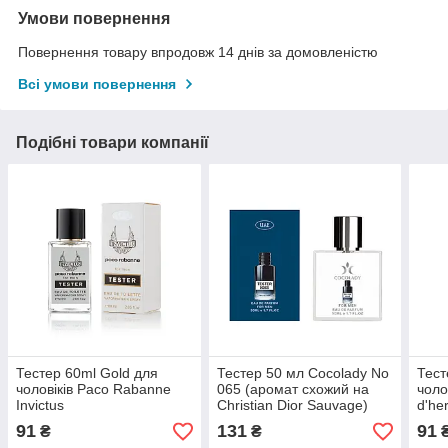
Умови повернення
Повернення товару впродовж 14 днів за домовленістю
Всі умови повернення
Подібні товари компанії
Тестер 60ml Gold для
Тестер 50 мл Cocolady No
Тест
чоловіків Paco Rabanne
065 (аромат схожий на
чоло
Invictus
Christian Dior Sauvage)
d'he
91
131
91
₴
₴