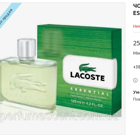
Ч
п продаж
ES
Нем
25
Мін
+38
п