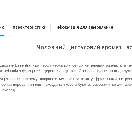
ис
Характеристики
Інформація для замовлення
Чоловічий цитрусовий аромат Laco
Lacoste Essential -
ця парфумерна композиція не перевантажена, але так б
комбінація з фужерний і деревних відтінків. Створена туалетна вода була
Верхні ноти парфуму відкриваються листям томату, фруктовими, цитрусо
чорний перець, прянощі і акорди квіткового букета. Базовими нотами аро
шоколад.