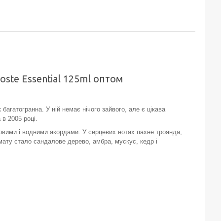
ste Essential 125ml оптом
агатогранна. У ній немає нічого зайвого, але є цікава
 в 2005 році.
вими і водними акордами. У серцевих нотах пахне троянда,
мату стало сандалове дерево, амбра, мускус, кедр і