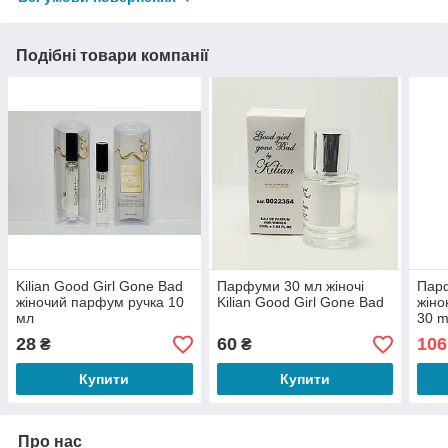
Подібні товари компанії
Kilian Good Girl Gone Bad
Парфуми 30 мл жіночі
Пар
жіночий парфум ручка 10
Kilian Good Girl Gone Bad
жіно
мл
30 m
Kili
28
60
106
₴
₴
Купити
Купити
Про нас