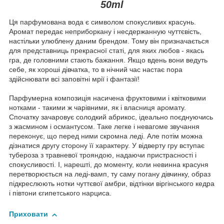
50ml
Ця парфумована вода є символом спокусливих красунь.
Аромат передає неприборкану і несдержанную чуттєвість,
настільки улюблену даним брендом. Тому він призначається
для представниць прекрасної статі, для яких любов - якась
гра, де головними стають бажання. Якщо вдень вони ведуть
себе, як хороші дівчатка, то в нічний час настає пора
здійснювати всі заповітні мрії і фантазії!
Парфумерна композиція насичена фруктовими і квітковими
нотками - такими ж чарівними, як і власниця аромату.
Спочатку зачаровує солодкий абрикос, ідеально поєднуючись
з жасмином і османтусом. Таке легке і невагоме звучання
переконує, що перед ними скромна леді. Але потім можна
дізнатися другу сторону її характеру. У відверту гру вступає
тубероза з травневої трояндою, надаючи пристрасності і
спокусливості. І, нарешті, до моменту, коли невинна красуня
перетворюється на леді-вамп, ту саму погану дівчинку, образ
підкреслюють нотки чуттєвої амбри, відтінки віргінського кедра
і півтони єгипетського нарциса.
Приховати