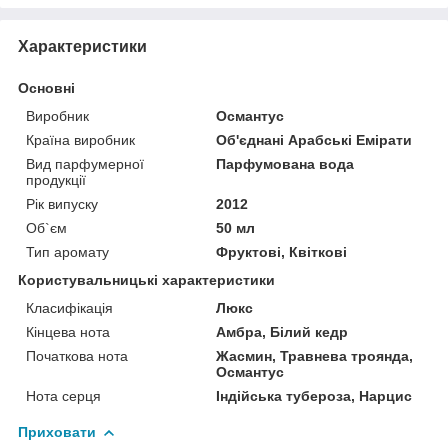
Характеристики
Основні
Виробник
Османтус
Країна виробник
Об'єднані Арабські Емірати
Вид парфумерної
Парфумована вода
продукції
Рік випуску
2012
Об`єм
50 мл
Тип аромату
Фруктові, Квіткові
Користувальницькі характеристики
Класифікація
Люкс
Кінцева нота
Амбра, Білий кедр
Початкова нота
Жасмин, Травнева троянда,
Османтус
Нота серця
Індійська тубероза, Нарцис
Приховати