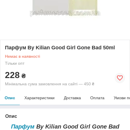
Парфум By Kilian Good Girl Gone Bad 50ml
Немає в наявності
Тільки опт
228
₴
Мінімальна сума замовлення на сайті — 450 ₴
Опис
Характеристики
Доставка
Оплата
Умови п
Опис
Парфум
By Kilian Good Girl Gone Bad