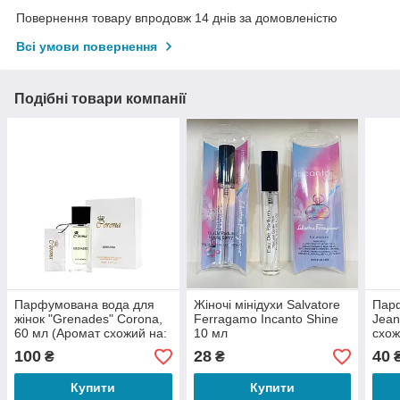
Повернення товару впродовж 14 днів за домовленістю
Всі умови повернення
Подібні товари компанії
Парфумована вода для
Жіночі мінідухи Salvatore
Пар
жінок "Grenades" Corona,
Ferragamo Incanto Shine
Jean
60 мл (Аромат схожий на:
10 мл
схож
Incanto Shine Salvatore
Ferr
100
28
40
₴
₴
Ferragamo)
жіно
Купити
Купити