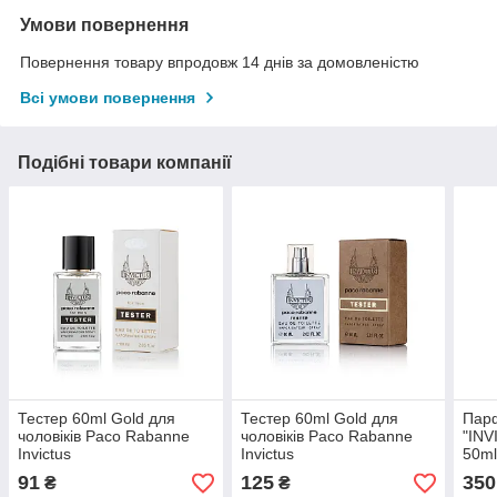
Умови повернення
Повернення товару впродовж 14 днів за домовленістю
Всі умови повернення
Подібні товари компанії
Тестер 60ml Gold для
Тестер 60ml Gold для
Парф
чоловіків Paco Rabanne
чоловіків Paco Rabanne
"INV
Invictus
Invictus
50ml
Paco
91
125
350
₴
₴