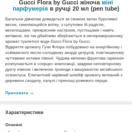
Gucci Flora by Gucci жіноча
міні
парфумерія
в ручці 20 мл (pen tube)
Багатьом дівчатам доведеться за смаком запах бурхливої
весни, сменяющейся влітку, з супутніми їй радістю,
веселощами, прекрасним настроєм, пустощами і навіть
витівкою, які так дбайливо зберігаються в неперевершеному
аромат туалетної води Gucci Flora by Gucci.
Відкриття аромату Гучи Флора побудовано на енергійному і
освіжаючого кисло-солодкому акорді цитрусів, пом'якшеному
чуттєвими нотами півонії. Чудова квітково-фруктова гармонія
розпускається в «серце» композиції, завдяки неповторному
дуету ніжною і величною троянди з вишуканістю китайського
османтуса. Елегантний чарівний шлейф аромату витканий з
деревини сандалу, пачулі і прянощі рожевого перцю.
Приховати
Характеристики
Основні