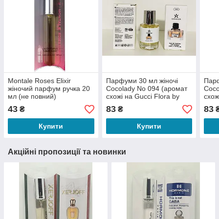
Montale Roses Elixir
Парфуми 30 мл жіночі
Парф
жіночий парфум ручка 20
Cocolady No 094 (аромат
Coco
мл (не повний)
схожі на Gucci Flora by
схож
Gucci)
43
83
83
₴
₴
Купити
Купити
Акційні пропозиції та новинки