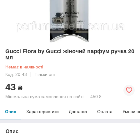
Gucci Flora by Gucci жіночий парфум ручка 20
мл
Немає в наявності
Код: 20-43
Тільки опт
43
₴
Мінімальна сума замовлення на сайті — 450 ₴
Опис
Характеристики
Доставка
Оплата
Умови п
Опис