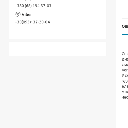
+380 (68) 194-37-03
+38(093)137-20-84
Оп
Спе
диз
сьо
Ver
У с
вда
еле
мож
нас