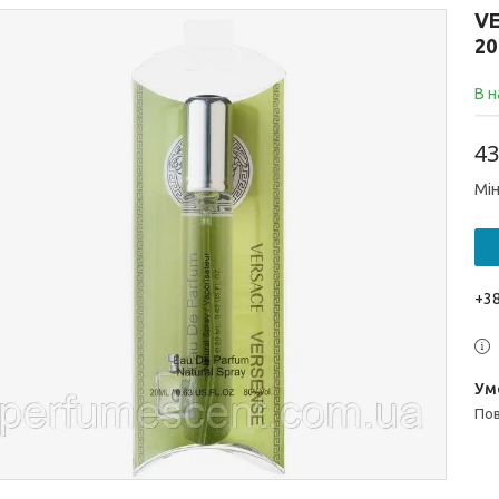
V
20
В н
43
Мін
+38
п