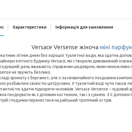
ис
Характеристики
Інформація для замовлення
Versace Versense жіноча
міні парфу
котним літнім днем без хорошої туалетної води, яка здатна доповни
айнери елітного будинку Versace, які створили дивовижний освіжаю
годнішній день вважають справжнім шедевром, яким неможливо пов
sense не звучить безлико.
кладі аромату є бергамот, але з-за незвичайного поєднання компон
ло розбавлені свіжістю цитрусових. У туалетній воді чути також пе
гантністю здатні підкоряти чоловіків. Versace Versense – чудовий 
на поєднувати як з діловим костюмом, так і з сукнею. З її допомо
трій і подумки перенестися на райський тропічний острів.