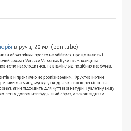
мерія
в ручці 20 мл (pen tube)
ти образ жінки, просто не обійтися. Про це знають і
чий аромат Versace Versense. Букет композиції на
ністю насолодитися. На відміну від подібних парфумів,
ентів він практично не розпізнаваним. Фруктові нотки
реливи жасмину, мускусу і кедра, які своєю легкістю та
аромат, який підходить для чуттєвої натури. Туалетну воду
гою легко доповнити будь-який образ, а також підняти