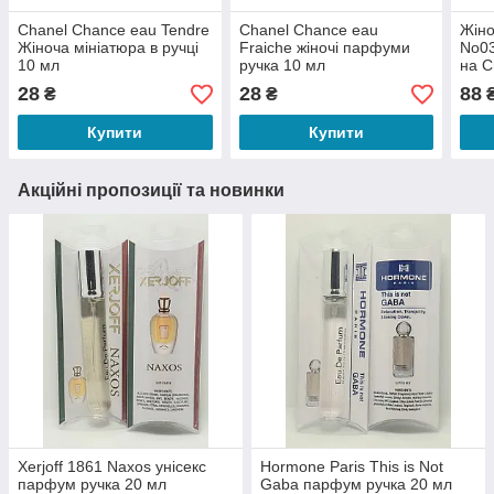
Chanel Chance eau Tendre
Chanel Chance eau
Жіно
Жіноча мініатюра в ручці
Fraiche жіночі парфуми
No03
10 мл
ручка 10 мл
на C
28
28
88
₴
₴
Купити
Купити
Акційні пропозиції та новинки
Xerjoff 1861 Naxos унісекс
Hormone Paris This is Not
парфум ручка 20 мл
Gaba парфум ручка 20 мл