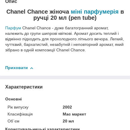
Опис
Chanel Chance жіноча
міні парфумерія
в
ручці 20 мл (pen tube)
Парфум
Chanel Chance - дуже багатогранний аромат,
належить до групи шипрові квіткові. Аромат досить теплий і
відмінно підходить для прохолодного літнього вечора. Легкий,
чуттєвий, бархатистий, незабутній і неповторний аромат, який
зібрано в одній композиції Chanel Chance.
Приховати
Характеристики
Основні
Рік випуску
2002
Класифікація
Мас маркет
Об`єм
20 мл
Користувальницькі характеристики