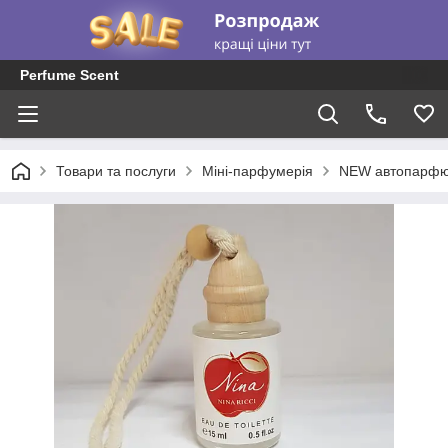
Perfume Scent
Товари та послуги
Міні-парфумерія
NEW автопарфю