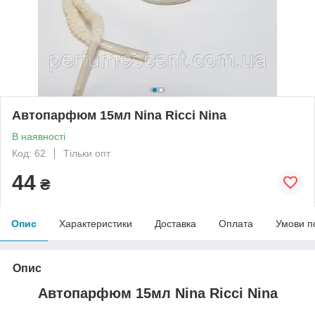
Автопарфюм 15мл Nina Ricci Nina
В наявності
Код: 62
Тільки опт
44
₴
Опис
Характеристики
Доставка
Оплата
Умови п
Опис
Автопарфюм 15мл Nina Ricci Nina