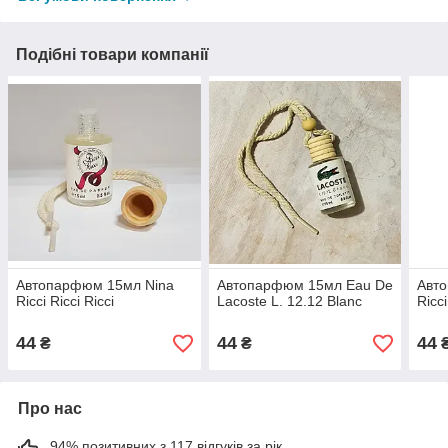
Подібні товари компанії
Автопарфюм 15мл Nina
Автопарфюм 15мл Eau De
Авт
Ricci Ricci Ricci
Lacoste L. 12.12 Blanc
Ricci
44
44
44
₴
₴
Про нас
94% позитивних з 117 відгуків за рік