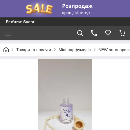
Perfume Scent
Товари та послуги
Міні-парфумерія
NEW автопарфю