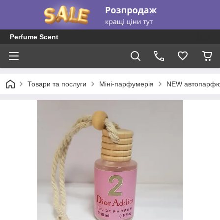
Perfume Scent
Товари та послуги
Міні-парфумерія
NEW автопарфю