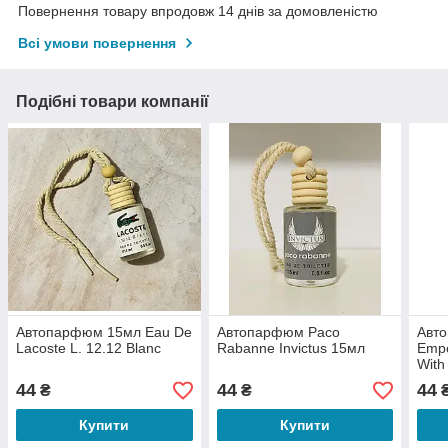
Повернення товару впродовж 14 днів за домовленістю
Всі умови повернення
Подібні товари компанії
Автопарфюм 15мл Eau De
Автопарфюм Paco
Авт
Lacoste L. 12.12 Blanc
Rabanne Invictus 15мл
Empo
With
44
44
44
₴
₴
Купити
Купити