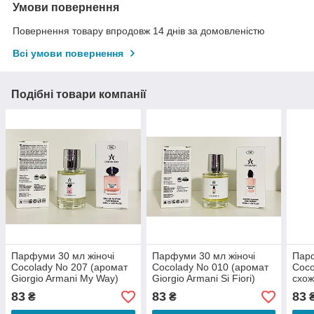
Умови повернення
Повернення товару впродовж 14 днів за домовленістю
Всі умови повернення
Подібні товари компанії
Парфуми 30 мл жіночі
Парфуми 30 мл жіночі
Парф
Cocolady No 207 (аромат
Cocolady No 010 (аромат
Coco
Giorgio Armani My Way)
Giorgio Armani Si Fiori)
схож
83
83
83
₴
₴