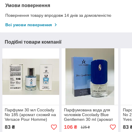
Умови повернення
Повернення товару впродовж 14 днів за домовленістю
Всі умови повернення
Подібні товари компанії
Парфуми 30 мл Cocolady
Парфумована вода для
Парф
No 185 (аромат схожий на
чоловіків Cocolady Blue
No 2
Versace Pour Homme)
Gentlemen 30 ml (аромат
Yves
схожий на Giv. Blue Label
L'Ho
83
106
83
₴
₴
125 ₴
Pour Homme)