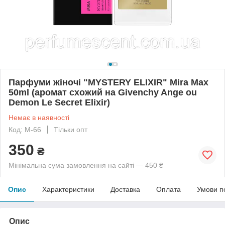
Парфуми жіночі "MYSTERY ELIXIR" Mira Max
50ml (аромат схожий на Givenchy Ange ou
Demon Le Secret Elixir)
Немає в наявності
Код: М-66
Тільки опт
350
₴
Мінімальна сума замовлення на сайті — 450 ₴
Опис
Характеристики
Доставка
Оплата
Умови п
Опис