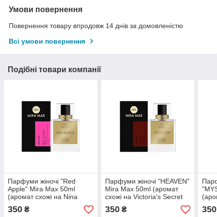
Умови повернення
Повернення товару впродовж 14 днів за домовленістю
Всі умови повернення
Подібні товари компанії
Парфуми жіночі "Red
Парфуми жіночі "HEAVEN"
Парф
Apple" Mira Max 50ml
Mira Max 50ml (аромат
"MYS
(аромат схожі на Nina
схожі на Victoria's Secret
(аро
Ricci Nina)
Heavenly)
Ange
350
350
350
₴
₴