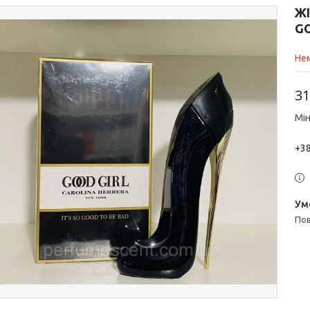
Ж
GO
Нем
31
Мін
+38
п