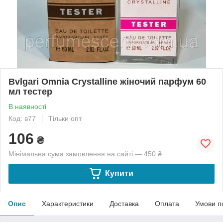
Bvlgari Omnia Crystalline жіночий парфум 60
мл тестер
В наявності
Код: в77
Тільки опт
106
₴
Мінімальна сума замовлення на сайті — 450 ₴
Купити
Опис
Характеристики
Доставка
Оплата
Умови п