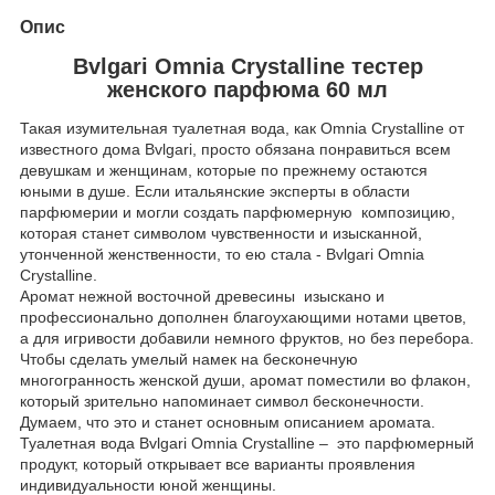
Опис
Bvlgari Omnia Crystalline тестер
женского парфюма 60 мл
Такая изумительная туалетная вода, как Omnia Crystalline от
известного дома Bvlgari, просто обязана понравиться всем
девушкам и женщинам, которые по прежнему остаются
юными в душе. Если итальянские эксперты в области
парфюмерии и могли создать парфюмерную композицию,
которая станет символом чувственности и изысканной,
утонченной женственности, то ею стала - Bvlgari Omnia
Crystalline.
Аромат нежной восточной древесины изыскано и
профессионально дополнен благоухающими нотами цветов,
а для игривости добавили немного фруктов, но без перебора.
Чтобы сделать умелый намек на бесконечную
многогранность женской души, аромат поместили во флакон,
который зрительно напоминает символ бесконечности.
Думаем, что это и станет основным описанием аромата.
Туалетная вода Bvlgari Omnia Crystalline – это парфюмерный
продукт, который открывает все варианты проявления
индивидуальности юной женщины.