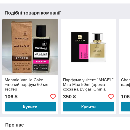
Подібні товари компанії
Montale Vanilla Cake
Парфуми унісекс "ANGEL"
Chan
жіночий парфум 60 мл
Mira Max 50ml (аромат
парф
тестер
схожі на Bvlgari Omnia
Crystalline
106
350
106
₴
₴
Купити
Купити
Про нас