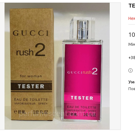
ТЕ
Нем
10
Мін
+38
п