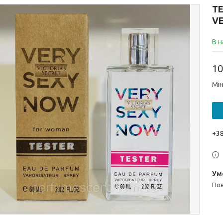
ТЕ
V
В н
10
Мін
+38
п