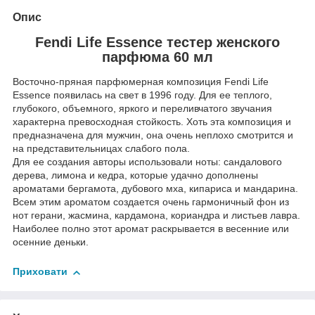
Опис
Fendi Life Essence тестер женского
парфюма 60 мл
Восточно-пряная парфюмерная композиция Fendi Life
Essence появилась на свет в 1996 году. Для ее теплого,
глубокого, объемного, яркого и переливчатого звучания
характерна превосходная стойкость. Хоть эта композиция и
предназначена для мужчин, она очень неплохо смотрится и
на представительницах слабого пола.
Для ее создания авторы использовали ноты: сандалового
дерева, лимона и кедра, которые удачно дополнены
ароматами бергамота, дубового мха, кипариса и мандарина.
Всем этим ароматом создается очень гармоничный фон из
нот герани, жасмина, кардамона, кориандра и листьев лавра.
Наиболее полно этот аромат раскрывается в весенние или
осенние деньки.
Приховати