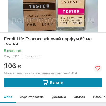
Fendi Life Essence жіночий парфум 60 мл
тестер
В наявності
Код: в107
Тільки опт
106
₴
Мінімальна сума замовлення на сайті — 450 ₴
Купити
Опис
Характеристики
Доставка
Оплата
Умови п