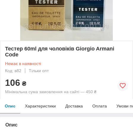
Тестер 60ml для чоловіків Giorgio Armani
Code
Немає в наявності
Код: в82
Тільки опт
106
₴
Мінімальна сума замовлення на сайті — 450 ₴
Опис
Характеристики
Доставка
Оплата
Умови п
Опис