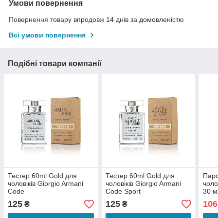
Умови повернення
Повернення товару впродовж 14 днів за домовленістю
Всі умови повернення
Подібні товари компанії
Тестер 60ml Gold для
Тестер 60ml Gold для
Пар
чоловіків Giorgio Armani
чоловіків Giorgio Armani
чоло
Code
Code Sport
30 м
Gior
125
125
106
₴
₴
Gio