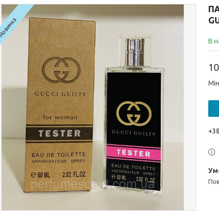
ПА
GU
Новинка
В н
10
Мін
+38
п