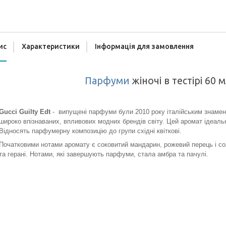
ис
Характеристики
Інформація для замовлення
Парфуми
жіночі в тестірі 60 
Gucci Guilty Edt
- випущені парфуми були 2010 року італійським знам
широко впізнаваних, впливових модних брендів світу. Цей аромат ідеальн
Відносять парфумерну композицію до групи східні квіткові.
Початковими нотами аромату є соковитий мандарин, рожевий перець і соло
та герані. Нотами, які завершують парфуми, стала амбра та пачулі.