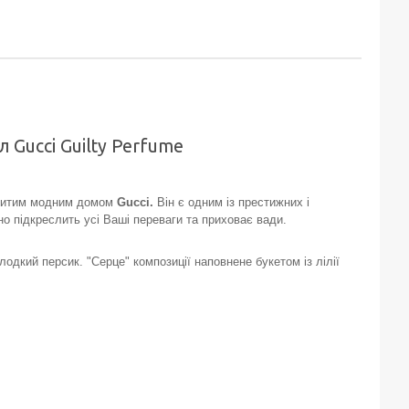
мл Gucci Guilty Perfume
енитим модним домом
Gucci.
Він є одним із престижних і
о підкреслить усі Ваші переваги та приховає вади.
дкий персик. "Серце" композиції наповнене букетом із лілії