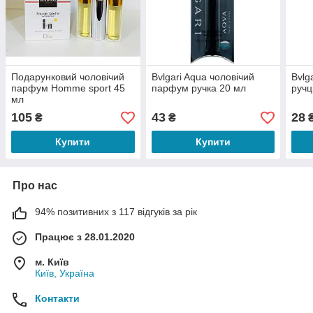
Подарунковий чоловічий
Bvlgari Aqua чоловічий
Bvlg
парфум Homme sport 45
парфум ручка 20 мл
ручц
мл
105
43
28
₴
₴
Купити
Купити
Про нас
94% позитивних з 117 відгуків за рік
Працює з 28.01.2020
м. Київ
Київ, Україна
Контакти