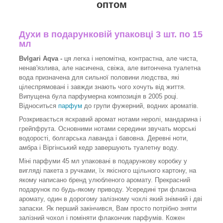
оптом
Духи в подарунковій упаковці 3 шт. по 15
мл
Bvlgari Aqva -
ця легка і непомітна, контрастна, але чиста,
ненав'язлива, але насичена, свіжа, але витончена туалетна
вода призначена для сильної половини людства, які
цілеспрямовані і завжди знають чого хочуть від життя.
Випущена була парфумерна композиція в 2005 році.
Відноситься
парфум
до групи фужерний, водних ароматів.
Розкривається яскравий аромат нотами неролі, мандарина і
грейпфрута. Основними нотами середини звучать морські
водорості, болгарська лаванда і бавовна. Деревні ноти,
амбра і Віргінський кедр завершують туалетну воду.
Міні парфуми 45 мл упаковані в подарункову коробку у
вигляді пакета з ручками, їх якісного щільного картону, на
якому написано бренд улюбленого аромату. Прекрасний
подарунок по будь-якому приводу. Усередині три флакона
аромату, один в дорогому залізному чохлі який знімний і дві
запаски. Як перший закінчився, Вам просто потрібно зняти
залізний чохол і поміняти флакончик парфумів. Кожен