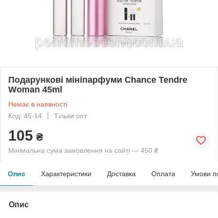
Подарункові мініпарфуми Chance Tendre
Woman 45ml
Немає в наявності
Код: 45-14
Тільки опт
105
₴
Мінімальна сума замовлення на сайті — 450 ₴
Опис
Характеристики
Доставка
Оплата
Умови п
Опис