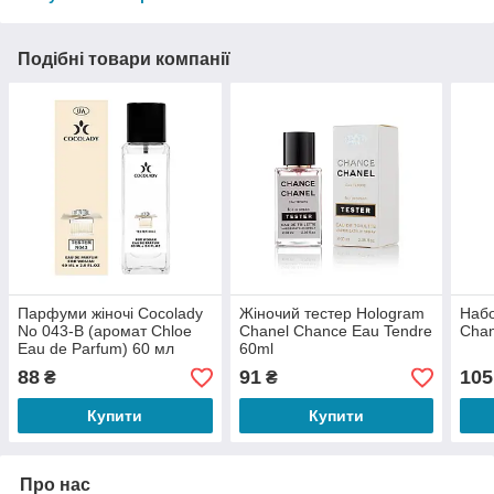
Подібні товари компанії
Парфуми жіночі Cocolady
Жіночий тестер Hologram
Наб
No 043-В (аромат Chloe
Chanel Chance Eau Tendre
Cha
Eau de Parfum) 60 мл
60ml
88
91
105
₴
₴
Купити
Купити
Про нас