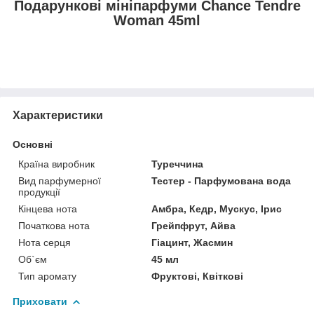
Подарункові мініпарфуми Chance Tendre
Woman 45ml
Характеристики
Основні
Країна виробник
Туреччина
Вид парфумерної
Тестер - Парфумована вода
продукції
Кінцева нота
Амбра, Кедр, Мускус, Ірис
Початкова нота
Грейпфрут, Айва
Нота серця
Гіацинт, Жасмин
Об`єм
45 мл
Тип аромату
Фруктові, Квіткові
Приховати