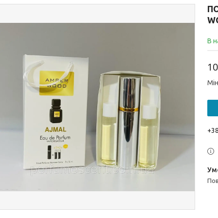
П
W
В н
10
Мін
+38
п