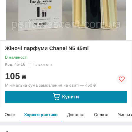
Жіночі парфуми Chanel N5 45ml
В наявності
Код: 45-16
Тільки опт
105
₴
Мінімальна сума замовлення на сайті — 450 ₴
Купити
Опис
Характеристики
Доставка
Оплата
Умови 