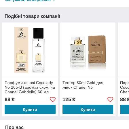
Подібні товари компанії
Парфуми жіночі Cocolady
Тестер 60ml Gold для
Парф
No 265-В (аромат схожі на
жінок Chanel N5
Coco
Chanel Gabrielle) 60 мл
Chan
Tend
88
125
88
₴
₴
Купити
Купити
Про нас