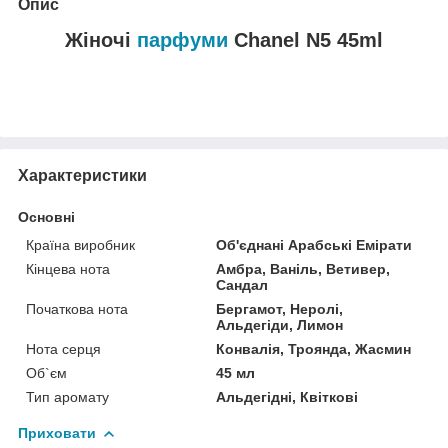
Опис
Жіночі
парфуми
Chanel N5 45ml
Характеристики
Основні
Країна виробник
Об'єднані Арабські Емірати
Кінцева нота
Амбра, Ваніль, Ветивер,
Сандал
Початкова нота
Бергамот, Неролі,
Альдегіди, Лимон
Нота серця
Конвалія, Троянда, Жасмин
Об`єм
45 мл
Тип аромату
Альдегідні, Квіткові
Приховати