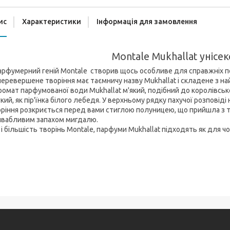
ис
Характеристики
Інформація для замовлення
Montale Mukhallat унісек
фумерний геній Montale створив щось особливе для справжніх поц
еревершене творіння має таємничу назву Mukhallat і складене з найб
мат парфумованої води Mukhallat м'який, подібний до королівсько
кий, як пір'їнка білого лебедя. У верхньому рядку пахучої розповіді
ріння розкриється перед вами стиглою полуницею, що прийшла з т
ивабливим запахом мигдалю.
і більшість творінь Montale, парфуми Mukhallat підходять як для чоло