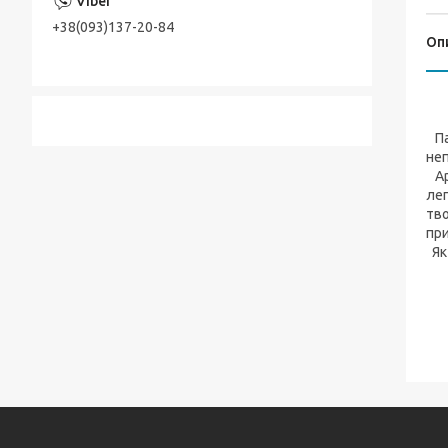
+38(093)137-20-84
Оп
Пар
неп
Аро
лег
тво
пр
Як 