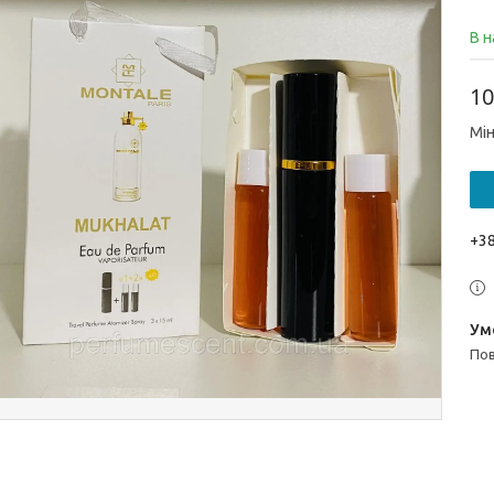
В н
10
Мін
+38
п