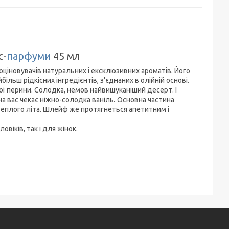
с-
парфуми
45 мл
іновувачів натуральних і ексклюзивних ароматів. Його
ільш рідкісних інгредієнтів, з'єднаних в олійній основі.
ї перини. Солодка, немов найвишуканіший десерт. І
 на вас чекає ніжно-солодка ваніль. Основна частина
еплого літа. Шлейф же протягнеться апетитним і
віків, так і для жінок.