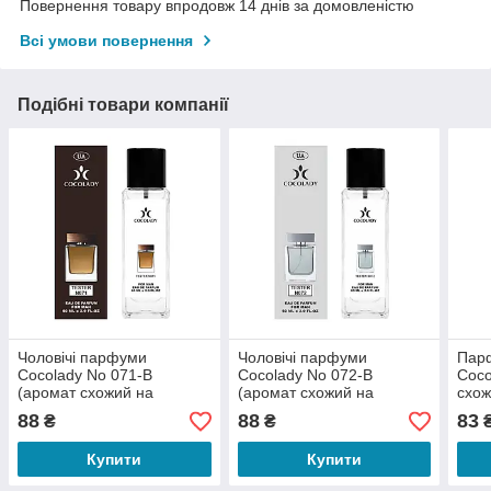
Повернення товару впродовж 14 днів за домовленістю
Всі умови повернення
Подібні товари компанії
Чоловічі парфуми
Чоловічі парфуми
Парф
Cocolady No 071-В
Cocolady No 072-В
Coco
(аромат схожий на
(аромат схожий на
схож
Dolce&Gabbana The One)
Dolce&Gabbana The One
Herr
88
88
83
₴
₴
60 мл
Grey Intense) 60 мл
Купити
Купити