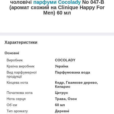
чоловічі
парфуми Cocolady
No 047-В
(аромат схожий на Clinique Happy For
Men) 60 мл
Характеристики
Основні
Виробник
COCOLADY
Країна виробник
Україна
Вид парфумерної
Парфумована вода
продукції
Кінцева нота
Кедр, Гваякове дерево,
Кипарис
Початкова нота
Цитрус
Нота серця
Трава, Озон
Об`єм
60 мл
Тип аромату
Деревні