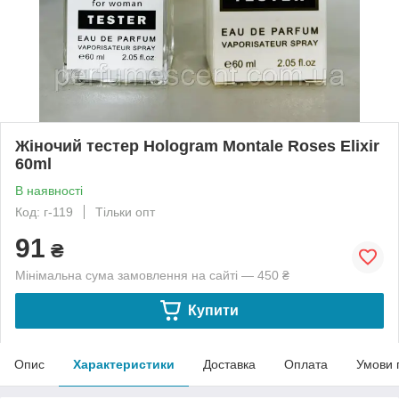
Жіночий тестер Hologram Montale Roses Elixir
60ml
В наявності
Код: г-119
Тільки опт
91
₴
Мінімальна сума замовлення на сайті — 450 ₴
Купити
Опис
Характеристики
Доставка
Оплата
Умови 