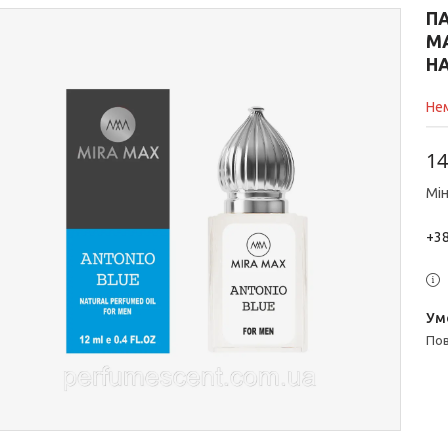
П
M
НА
Нем
14
Мін
+38
п