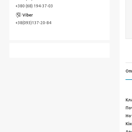
+380 (68) 194-37-03
+38(093)137-20-84
Оп
Кл
По
Но
Кі
Ар