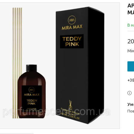
А
М
В н
20
Мін
+38
п