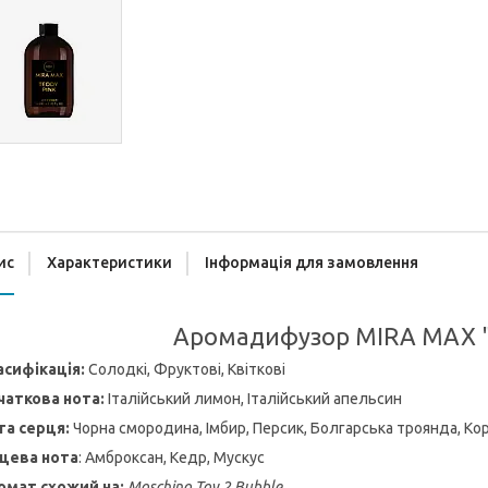
ис
Характеристики
Інформація для замовлення
Аромадифузор MIRA MAX "
асифікація:
Солодкі, Фруктові, Квіткові
чаткова нота:
Італійський лимон, Італійський апельсин
та серця:
Чорна смородина, Імбир, Персик, Болгарська троянда, Ко
нцева нота
: Амброксан, Кедр, Мускус
омат схожий на:
Moschino Toy 2 Bubble