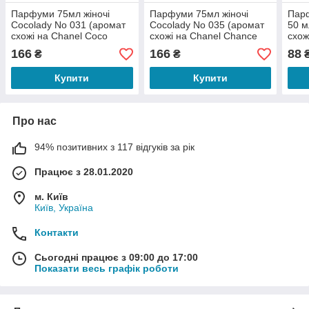
Парфуми 75мл жіночі
Парфуми 75мл жіночі
Парф
Cocolady No 031 (аромат
Cocolady No 035 (аромат
50 м
схожі на Chanel Coco
схожі на Chanel Chance
схож
Mademoiselle)
Eau Fraiche)
Andr
166
166
88
₴
₴
Купити
Купити
Про нас
94% позитивних з 117 відгуків за рік
Працює з 28.01.2020
м. Київ
Київ, Україна
Контакти
Сьогодні працює з 09:00 до 17:00
Показати весь графік роботи