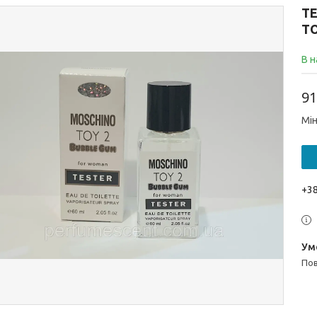
Т
TO
В н
91
Мін
+38
п