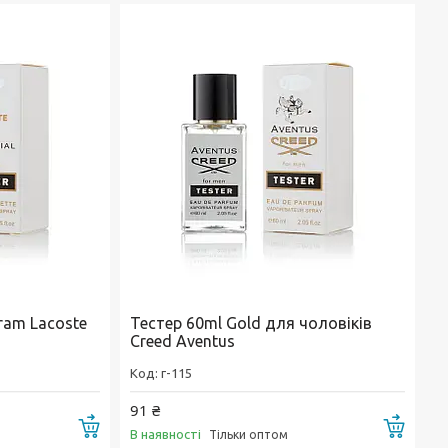
ram Lacoste
Тестер 60ml Gold для чоловіків
Creed Aventus
г-115
91 ₴
Купити
Купи
В наявності
Тільки оптом