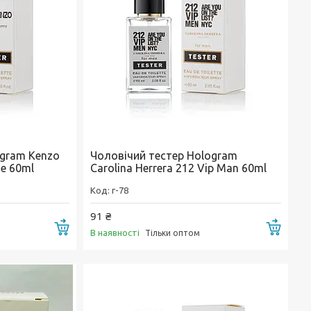
ogram Kenzo
Чоловічий тестер Hologram
e 60ml
Carolina Herrera 212 Vip Man 60ml
г-78
91 ₴
Купити
Купи
В наявності
Тільки оптом