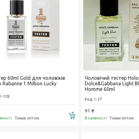
тер 60ml Gold для чоловіків
Чоловічий тестер Hol
 Rabanne 1 Million Lucky
Dolce&Gabbana Light Bl
Homme 60ml
г-128
г-27
91 ₴
Купити
явності
В наявності
Тільки оптом
Тільки оптом