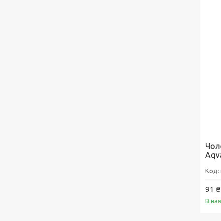
Чол
Aqv
91 ₴
В на