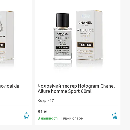
чоловіків
Чоловічий тестер Hologram Chanel
Allure homme Sport 60ml
г-17
91 ₴
Купити
Купи
В наявності
Тільки оптом