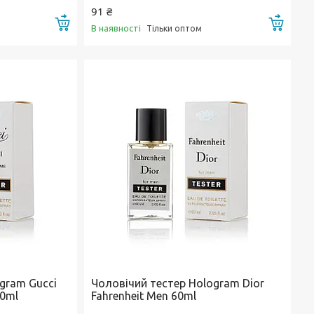
91 ₴
Купити
Купи
В наявності
Тільки оптом
gram Gucci
Чоловічий тестер Hologram Dior
60ml
Fahrenheit Men 60ml