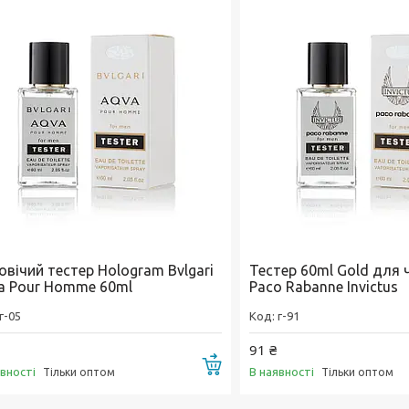
овічий тестер Hologram Bvlgari
Тестер 60ml Gold для 
a Pour Homme 60ml
Paco Rabanne Invictus
г-05
г-91
91 ₴
Купити
явності
В наявності
Тільки оптом
Тільки оптом