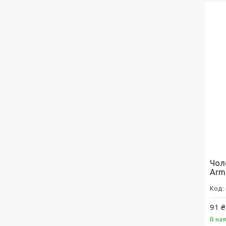
Чол
Arm
91 ₴
В на