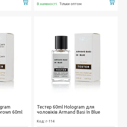
Купити
Купи
В наявності
Тільки оптом
ogram
Тестер 60ml Hologram для
brown 60ml
чоловіків Armand Basi In Blue
г-114