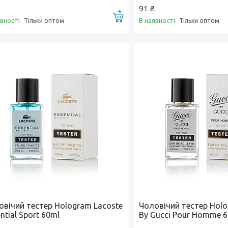
91 ₴
Купити
явності
В наявності
Тільки оптом
Тільки оптом
овічий тестер Hologram Lacoste
Чоловічий тестер Holo
ntial Sport 60ml
By Gucci Pour Homme 