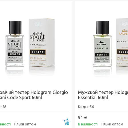
овічий тестер Hologram Giorgio
Мужской тестер Holog
ani Code Sport 60ml
Essential 60ml
г-83
г-56
91 ₴
Купити
явності
В наявності
Тільки оптом
Тільки оптом