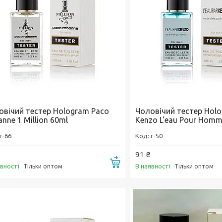
овічий тестер Hologram Paco
Чоловічий тестер Hol
nne 1 Million 60ml
Kenzo L'eau Pour Homm
г-66
г-50
91 ₴
Купити
явності
В наявності
Тільки оптом
Тільки оптом