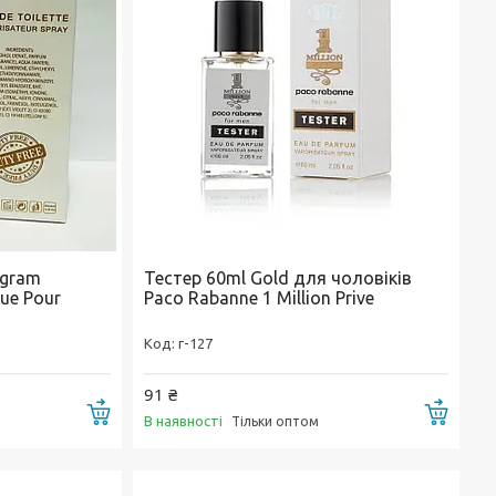
ogram
Тестер 60ml Gold для чоловіків
ue Pour
Paco Rabanne 1 Million Prive
г-127
91 ₴
Купити
Купи
В наявності
Тільки оптом