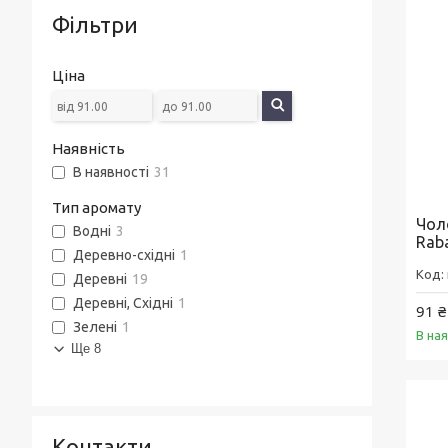
Фільтри
Ціна
Наявність
В наявності
31
Тип аромату
Чол
Водні
3
Raba
Деревно-східні
1
Деревні
19
Деревні, Східні
1
91 ₴
Зелені
1
В на
Ще 8
Контакти