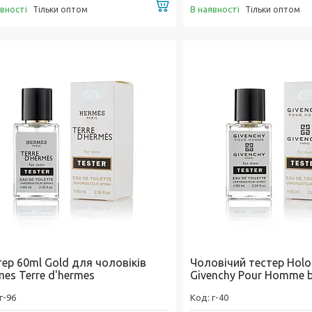
Купити
явності
В наявності
Тільки оптом
Тільки оптом
тер 60ml Gold для чоловіків
Чоловічий тестер Hol
es Terre d'hermes
Givenchy Pour Homme 
г-96
г-40