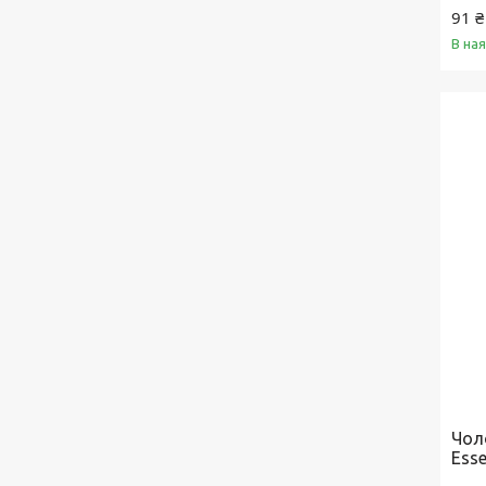
91 ₴
В на
Чол
Esse